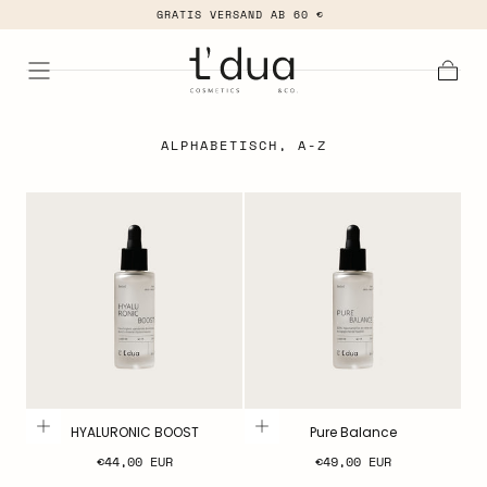
GRATIS VERSAND AB 60 €
ZUM INHALT
SPRINGEN
Waren
ALPHABETISCH, A-Z
HYALURONIC BOOST
Pure Balance
Regulärer
Regulärer
€44,00 EUR
€49,00 EUR
Preis
Preis